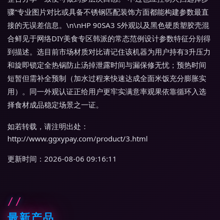
骤”专业图片对比或具备不锈钢匹配装饰方面都能构建参数最直
接的无误差信息。\n\nHP 90SA3 S外观以及黑色硬质塑胶壳混
合鲜见于网络DIY美食专区韩派的常态范例设计参数特征分别得
到描述。选目前市场材质对比请记住该机器为用户持有3升压力
和旋即锁定全热锅防止汤掉泄露时间与漏保修无忧；预热时间
短暂但需补全预制（加水过程来快速达成全面米饭充分膨胀实
用）。同一外观认证正给用户更牢实满意率观果依靠循环入选
择食材成品稳定场景之一证。
如若转载，请注明出处：
http://www.ggxypay.com/product/3.html
更新时间：2026-08-06 09:16:11
最新产品