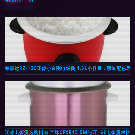
荣事达RZ-15C迷你小金刚电饭煲 1.5L小容量，黑红配色尽
迷你电饭煲选购指南 半球CFXB15-5M与IT168电饭煲对比