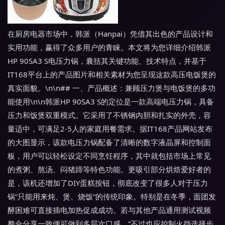
在厨房电器市场中，韩派（Hanpai）凭借其出色的产品设计和
实用功能，赢得了众多用户的青睐。本文将为您详细介绍韩派
HP 90SA3 S电压力锅，囊括其关键功能、技术特点，并基于
IT168平台上的产品图片和相关素材为您呈现这款高压电饭煲的
真实面貌。\n\n## 一、产品概述：兼顾压力煲与电饭煲的多功
能使用\n\n韩派HP 90SA3 S的定位是一款高端电压力锅，具备
压力和饭煲双重模式。它采用了不锈钢内胆和扎实的外壳，容
量适中，可满足2-5人的家庭用餐需求。据IT168产品网站发布
的大图显示，该款电压力锅配备了清晰的数字液晶屏和控制面
板，用户可以轻松设定不同烹饪程序，其中就包括市场上常见
的煮粥、熬汤、闷猪蹄等特色功能。更吸引部分烘焙爱好者的
是，该机还增加了DIY蛋糕按钮，彻底改变了很多人对于压力
锅“只能用来炖、煲、烧饭”的传统印象。特别是在冬季，面团发
酵困难可直接插电加热促成成功。若与其他产品通用测试视频
整合分享一致便可做到多层次口感。“不过也应控制火挡选择步