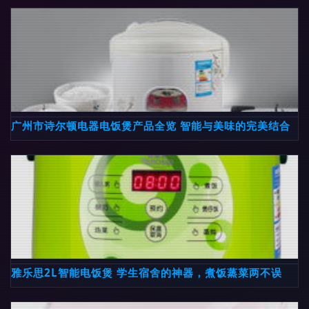
广州市诗尔顿电器电饭煲产品全览 智能与美味的完美结合
雅乐思2L智能电饭煲 学生宿舍的神器，煮饭蒸菜两不误