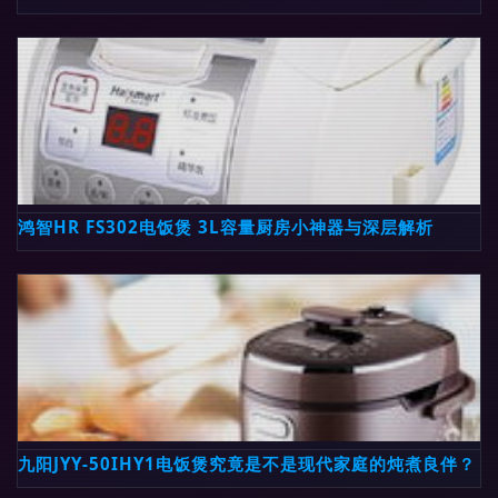
鸿智HR FS302电饭煲 3L容量厨房小神器与深层解析
九阳JYY-50IHY1电饭煲究竟是不是现代家庭的炖煮良伴