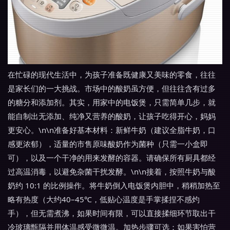
在忙碌的现代生活中，为孩子准备既健康又美味的零食，往往
是家长们的一大挑战。市场中的酸奶虽方便，但往往含有过多
的糖分和添加剂。其实，用家中的电饭煲，只需简单几步，就
能自制出无添加、纯净又营养的酸奶，让孩子吃得开心，妈妈
更安心。\n\n准备好基本材料：新鲜牛奶（建议全脂牛奶，口
感更浓郁），适量的市售原味酸奶作为菌种（只需一小盒即
可），以及一个干净的用来发酵的容器。请确保所有厨具都经
过高温消毒，以避免杂菌干扰发酵。\n\n接着，按照牛奶与酸
奶约 10:1 的比例操作。将牛奶倒入电饭煲内胆中，稍稍加热至
略有热度（大约40–45℃，低贴心温度是手掌揉捏不感灼
手），但无需煮沸，如果时间有限，可以直接揉细环节取出干
冷玻璃甑隔并用体温感受微微温。加热步骤可选：如果害怕营