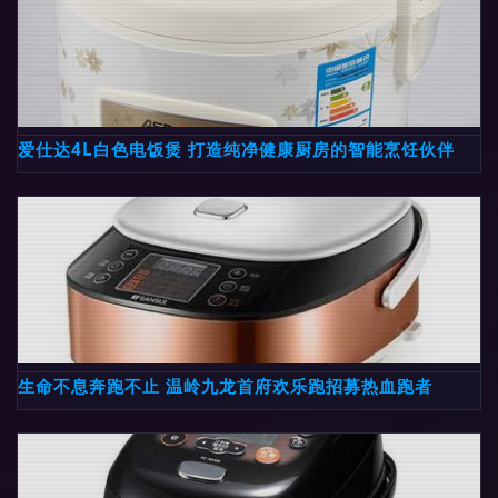
爱仕达4L白色电饭煲 打造纯净健康厨房的智能烹饪伙伴
生命不息奔跑不止 温岭九龙首府欢乐跑招募热血跑者