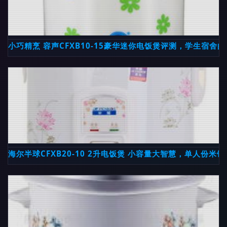
小巧精烹 容声CFXB10-15豪华迷你电饭煲评测，学生宿舍
海尔半球CFXB20-10 2升电饭煲 小容量大智慧，单人份米