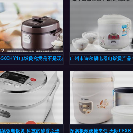
解析
Y-50IHY1电饭煲究竟是不是现代家庭的炖煮良伴？ — 一
广州市诗尔顿电器电饭煲产品
完美融合
锅菜饭电饭煲 科技的醇香之选
探索极致便捷烹饪 天际CFXB 