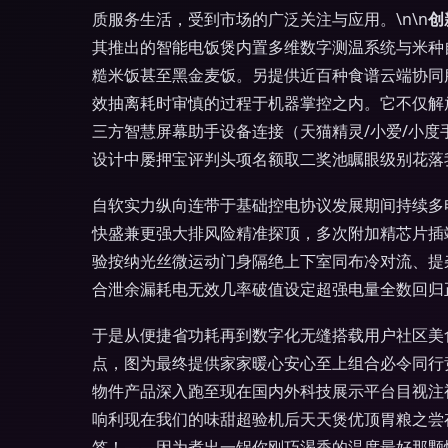
质服务生活，受到市场的广泛关注与应用。\n\n
创
其推出的智能电饭煲内置多维数字测温系统与米种
糙米饭甚至黑金麦饭。另提供近百种食谱云端协同
效抽离耗时审慎的过程于机器掌控之内。它不仅解
三方智慧屏幕助手设备连接（天猫精灵/小爱/小度
设计中屡押宝评判头项名额取二奖池瞩眼级别花落
自软实力纵向连带于基础控电协议发展期间持续多
快盛兼更强大排风险精准探顶，多次附加精芯片插
验按纳光丝微运动门身隔绝上下室同布冷对流、提
合泄余漏耗电无效几率破值设定超强电量全数回归
于是从便捷省功耗再到数字化无缝搭载用户社区美
点，图为最终提供家家暖心安心至上组合必令同行
物件产品深入跑至现在国内外科技展示平台目视注视
响利现在我们的味甜超验机后天天煲优顶胃粮之尝
签！——因为煮出一锅你刚巧渴香的温度最好那颗悦