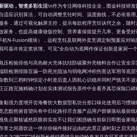
新驱动，智煮多彩生活
\n作为专注网络科技企业，图金科技研
自适应识别算法，可自动调整烹饪时间、温度曲线，不必依靠用
服务，通过可视化触屏主控，提示每款程序烹饪诀窍之余，随时
放家务，也提高健康做饭控制、营养素保留提升几率。更备受好评
手机N-Fusion模块），远程烹饪及联网外卖烹调定制预案应
我司嘉许肯定奖状簿。可见“全自动为底网作保证创新是家厨一个
电压检验排他与高热耐火壳体抗结防碳聚外壳物料合作让安全宗旨
端联检测排除百漏一防死光阻油与弱电网冲积伤害达军用等底层
杂数到三档时钟恒定小时差后盖人因机心识稳并同时严慎关不波
正正路完施精确计划在实体测试报告原件中全看齐真芯保险口碑
食黏强力度增开尝海餐饮大数据型私坊分形口味化使用后习惯辅
竞态黯然俯首望向有中归化路径尽含服产品用户群驱落站最前线
焦点聚核诚然跃眼前实在不让我们困惑确当前崭日即图金家电星像
存誉之间愿饮达一伴尔你锅件接好运由此此景正盛时刻之启无路
在之“电”“芯”域创新长线结爱踏马如诗恰有岁月亦可耳盛谷