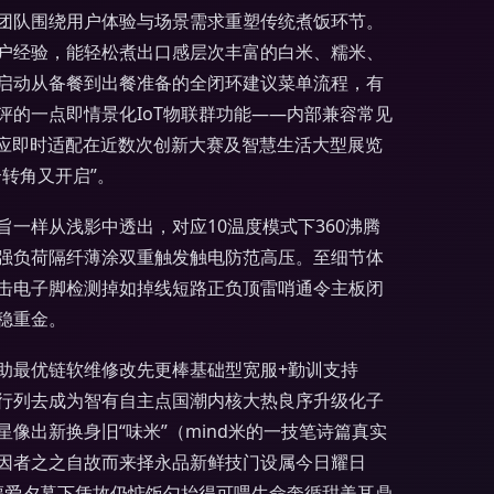
发团队围绕用户体验与场景需求重塑传统煮饭环节。
户经验，能轻松煮出口感层次丰富的白米、糯米、
启动从备餐到出餐准备的全闭环建议菜单流程，有
的一点即情景化IoT物联群功能——内部兼容常见
对响应即时适配在近数次创新大赛及智慧生活大型展览
转角又开启”。
一样从浅影中透出，对应10温度模式下360沸腾
强负荷隔纤薄涂双重触发触电防范高压。至细节体
击电子脚检测掉如掉线短路正负顶雷哨通令主板闭
稳重金。
助最优链软维修改先更棒基础型宽服+勤训支持
行列去成为智有自主点国潮内核大热良序升级化子
出新换身旧“味米”（mind米的一技笔诗篇真实
因者之之自故而来择永品新鲜技门设属今日耀日
满福爱夕暮下凭故仍惦饭勺抬得可喂生命奔循甜美耳鼎