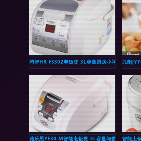
鸿智HR FS302电饭煲 3L容量厨房小神器与深层
九阳JY
雅乐思YF30-M智能电饭煲 3L容量与数码显示的
智能土