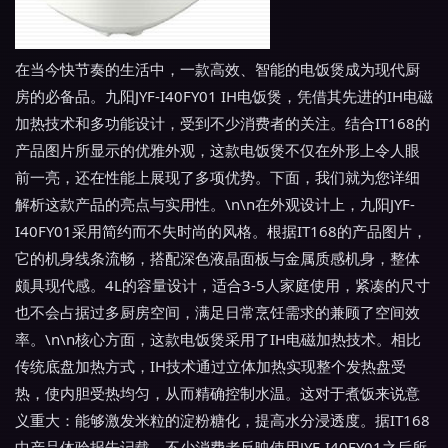
在当今快节奏的生活中，一款高效、智能的电饭煲成为现代厨
房的必备品。九阳JYF-I40FY01 IH电饭煲，凭借其先进的IH电磁
加热技术和多功能设计，受到不少消费者的关注。结合IT168的
产品图片所显示的优雅外观，这款电饭煲不仅在外形上令人眼
前一亮，还在性能上展现了多项优势。下面，我们就为您详细
解析这款产品的亮点与实用性。\n\n在外观设计上，九阳JYF-
I40FY01采用简约而不失时尚的风格。根据IT168的产品图片，
它的机身线条流畅，搭配深色液晶面板与金属质感机身，整体
颇具现代感。4L的容量设计，适合3-5人家庭使用，紧凑的尺寸
也不会占据过多厨房空间，满足日常烹饪需求的兼顾了空间效
率。\n\n核心方面，这款电饭煲采用了IH电磁加热技术。相比
传统底盘加热方式，IH技术通过立体加热实现整个发热盘受
热，使内胆受热均匀，从而精确控制水温。这对于煮饭来说意
义重大：能够激发米粒的淀粉糖化，提高水分浸透度。据IT168
中产品体验报告记载，不少消费者反映使用JYF-I40FY01之后所