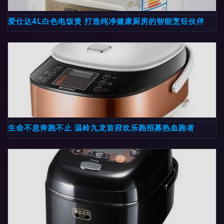
爱仕达4L白色电饭煲 打造纯净健康厨房的智能烹饪伙伴
生命不息奔跑不止 温岭九龙首府欢乐跑招募热血跑者