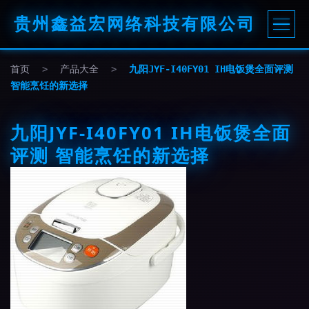
贵州鑫益宏网络科技有限公司
首页
>
产品大全
>
九阳JYF-I40FY01 IH电饭煲全面评测
智能烹饪的新选择
九阳JYF-I40FY01 IH电饭煲全面
评测 智能烹饪的新选择