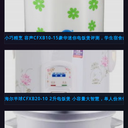
小巧精烹 容声CFXB10-15豪华迷你电饭煲评测，学生宿舍
海尔半球CFXB20-10 2升电饭煲 小容量大智慧，单人份米