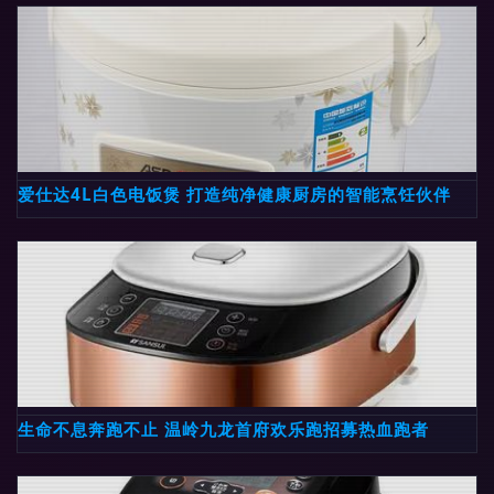
爱仕达4L白色电饭煲 打造纯净健康厨房的智能烹饪伙伴
生命不息奔跑不止 温岭九龙首府欢乐跑招募热血跑者